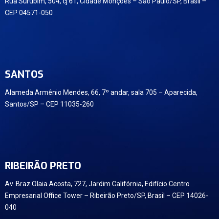
Rua Surubim, 504, cj 61, Cidade Monções – São Paulo/SP, Brasil –
CEP 04571-050
SANTOS
Alameda Armênio Mendes, 66, 7º andar, sala 705 – Aparecida,
Santos/SP – CEP 11035-260
RIBEIRÃO PRETO
Av. Braz Olaia Acosta, 727, Jardim Califórnia, Edifício Centro
Empresarial Office Tower – Ribeirão Preto/SP, Brasil – CEP 14026-
040